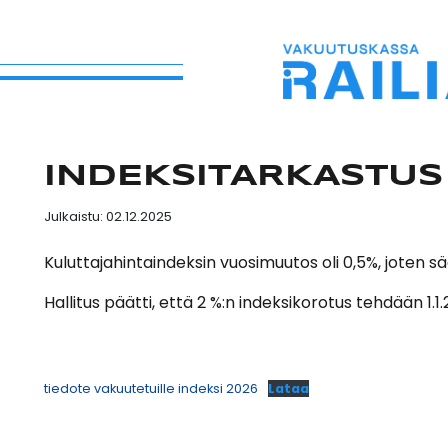
Siirry sisältöön
INDEKSITARKASTUS
Julkaistu:
02.12.2025
Kuluttajahintaindeksin vuosimuutos oli 0,5%, joten 
Hallitus päätti, että 2 %:n indeksikorotus tehdään 1.
tiedote vakuutetuille indeksi 2026
Lataa